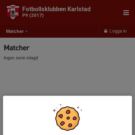
Fotbollsklubben Karlstad
P9 (2017)
Logga in
Matcher
Matcher
Ingen serie inlagd