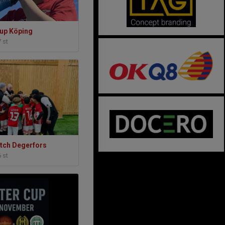
up Köping
7 st
tch Degerfors
6 st