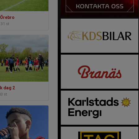
Örebro
131 st
k dag 2
43 st