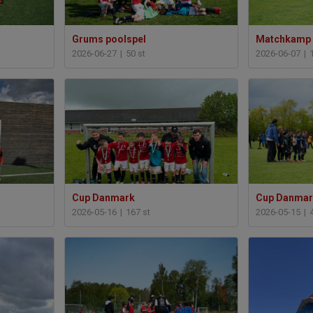
Grums poolspel
Matchkamp 
2026-06-27
|
50 st
2026-06-07
|
Cup Danmark
Cup Danmar
2026-05-16
|
167 st
2026-05-15
|