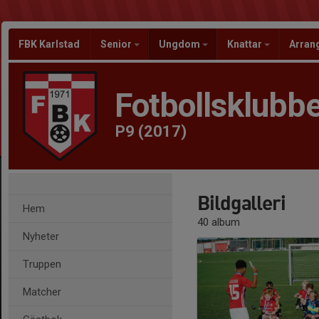
FBK Karlstad
Senior
Ungdom
Knattar
Arra
Fotbollsklubbe
P9 (2017)
Bildgalleri
Hem
40 album
Nyheter
Truppen
Matcher