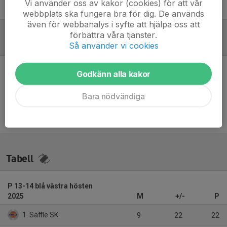
Vi använder oss av kakor (cookies) för att vår
Stefan Frimodig
Tränare
webbplats ska fungera bra för dig. De används
även för webbanalys i syfte att hjälpa oss att
förbättra våra tjänster.
Referat
Så använder vi cookies
Godkänn alla kakor
Inget referat skrivet
Bara nödvändiga
Tabell
P 13-14 blå västra hösten
2025
M
+/-
P
1. Säffle SK
9
22
22