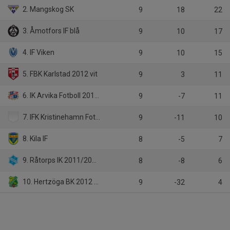
2. Mangskog SK
9
18
22
3. Åmotfors IF blå
9
10
17
4. IF Viken
9
10
15
5. FBK Karlstad 2012 vit
9
3
11
6. IK Arvika Fotboll 2012 blå
9
-7
11
7. IFK Kristinehamn Fotboll 2011 grön
9
-11
10
8. Kila IF
8
-5
7
9. Råtorps IK 2011/2012 blå
8
-8
6
10. Hertzöga BK 2012 gul
9
-32
4