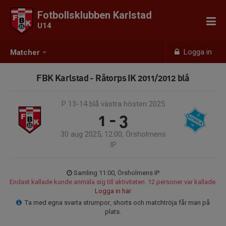
Fotbollsklubben Karlstad
U14
Logga in
Matcher
FBK Karlstad - Råtorps IK 2011/2012 blå
P 13-14 blå västra hösten 2025
1 - 3
30 aug 2025, 12:00, Örsholmens
IP
Samling 11:00, Örsholmens IP
Endast kallade kunde anmäla sig till aktiviteten. 12 personer var kallade.
Logga in här
Ta med egna svarta strumpor, shorts och matchtröja får man på
plats.