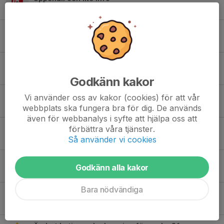
11 dec 2023
0
Ändrade söndagstider i December
24 nov 2023
0
Vinterträning startar
14 nov 2023
0
Godkänn kakor
Föräldramöte "kort" sammanfattning
Vi använder oss av kakor (cookies) för att vår
23 okt 2023
0
webbplats ska fungera bra för dig. De används
även för webbanalys i syfte att hjälpa oss att
Futsal cup 11-12 nov
förbättra våra tjänster.
Så använder vi cookies
2 okt 2023
0
Säsongsavslutning 1 okt
Godkänn alla kakor
24 sep 2023
1
Bara nödvändiga
Inställd träning 11 sep
11 sep 2023
0