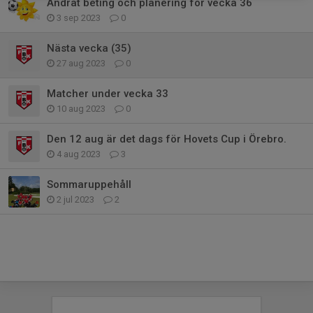
Ändrat beting och planering för vecka 36
3 sep 2023
0
Nästa vecka (35)
27 aug 2023
0
Matcher under vecka 33
10 aug 2023
0
Den 12 aug är det dags för Hovets Cup i Örebro.
4 aug 2023
3
Sommaruppehåll
2 jul 2023
2