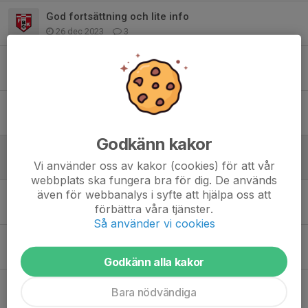
God fortsättning och lite info
26 dec 2023
3
Uppehåll och lite info
11 dec 2023
0
Ändrade söndagstider i December
24 nov 2023
0
Godkänn kakor
Vinterträning startar
Vi använder oss av kakor (cookies) för att vår
14 nov 2023
0
webbplats ska fungera bra för dig. De används
även för webbanalys i syfte att hjälpa oss att
Föräldramöte "kort" sammanfattning
förbättra våra tjänster.
23 okt 2023
0
Så använder vi cookies
Futsal cup 11-12 nov
2 okt 2023
0
Godkänn alla kakor
Säsongsavslutning 1 okt
Bara nödvändiga
24 sep 2023
1