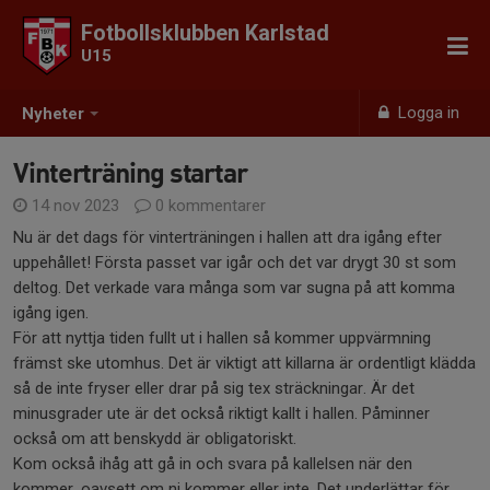
Fotbollsklubben Karlstad
U15
Logga in
Nyheter
Vinterträning startar
14 nov 2023
0 kommentarer
Nu är det dags för vinterträningen i hallen att dra igång efter
uppehållet! Första passet var igår och det var drygt 30 st som
deltog. Det verkade vara många som var sugna på att komma
igång igen.
För att nyttja tiden fullt ut i hallen så kommer uppvärmning
främst ske utomhus. Det är viktigt att killarna är ordentligt klädda
så de inte fryser eller drar på sig tex sträckningar. Är det
minusgrader ute är det också riktigt kallt i hallen. Påminner
också om att benskydd är obligatoriskt.
Kom också ihåg att gå in och svara på kallelsen när den
kommer, oavsett om ni kommer eller inte. Det underlättar för