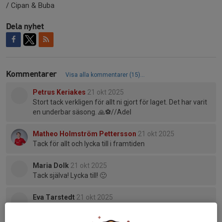
/ Cipan & Buba
Dela nyhet
Kommentarer
Visa alla kommentarer (15)...
Petrus Keriakes
21 okt 2025
Stort tack verkligen för allt ni gjort för laget. Det har varit
en underbar säsong. 🙏⚽️//Adel
Matheo Holmström Pettersson
21 okt 2025
Tack för allt och lycka till i framtiden
Maria Dolk
21 okt 2025
Tack själva! Lycka till! 🙂
Eva Tarstedt
21 okt 2025
Stort tack för ert stora engagemang och positiva
inställning som coacher! Lycka till i fortsättningen! Och