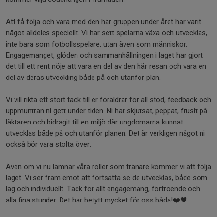
Att få följa och vara med den här gruppen under året har varit
något alldeles speciellt. Vi har sett spelarna växa och utvecklas,
inte bara som fotbollsspelare, utan även som människor.
Engagemanget, glöden och sammanhållningen i laget har gjort
det till ett rent nöje att vara en del av den här resan och vara en
del av deras utveckling både på och utanför plan.
Vi vill rikta ett stort tack till er föräldrar för all stöd, feedback och
uppmuntran ni gett under tiden. Ni har skjutsat, peppat, frusit på
läktaren och bidragit till en miljö där ungdomarna kunnat
utvecklas både på och utanför planen. Det är verkligen något ni
också bör vara stolta över.
Även om vi nu lämnar våra roller som tränare kommer vi att följa
laget. Vi ser fram emot att fortsätta se de utvecklas, både som
lag och individuellt. Tack för allt engagemang, förtroende och
alla fina stunder. Det har betytt mycket för oss båda!❤️🖤