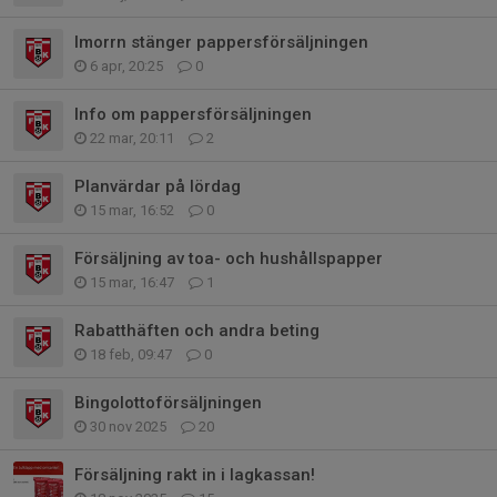
Imorrn stänger pappersförsäljningen
6 apr, 20:25
0
Info om pappersförsäljningen
22 mar, 20:11
2
Planvärdar på lördag
15 mar, 16:52
0
Försäljning av toa- och hushållspapper
15 mar, 16:47
1
Rabatthäften och andra beting
18 feb, 09:47
0
Bingolottoförsäljningen
30 nov 2025
20
Försäljning rakt in i lagkassan!