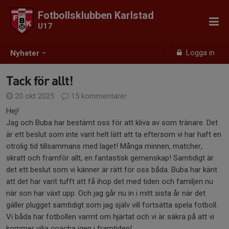
Fotbollsklubben Karlstad
U17
Logga in
Nyheter
Tack för allt!
20 okt 2025
15 kommentarer
Hej!
Jag och Buba har bestämt oss för att kliva av som tränare. Det
är ett beslut som inte varit helt lätt att ta eftersom vi har haft en
otrolig tid tillsammans med laget! Många minnen, matcher,
skratt och framför allt, en fantastisk gemenskap! Samtidigt är
det ett beslut som vi känner är rätt för oss båda. Buba har känt
att det har varit tufft att få ihop det med tiden och familjen nu
när son har växt upp. Och jag går nu in i mitt sista år när det
gäller plugget samtidigt som jag själv vill fortsätta spela fotboll.
Vi båda har fotbollen varmt om hjärtat och vi är säkra på att vi
kommer vilja coacha igen i framtiden!