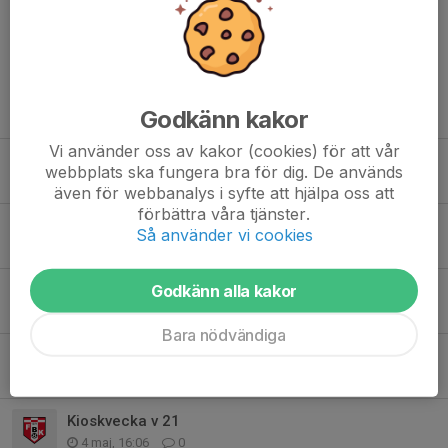
stort tack även till Fredrik som varit klippan i
tränargruppen senaste åren, hoppas verkligen att du
hänger med laget ett tag till!
Tidigare nyheter
Godkänn kakor
Vi använder oss av kakor (cookies) för att vår
Uppdatering inför Sverigecupens beting
webbplats ska fungera bra för dig. De används
5 aug, 19:40
0
även för webbanalys i syfte att hjälpa oss att
förbättra våra tjänster.
Färdigt schema planvärdar
Så använder vi cookies
17 jul, 11:30
3
Godkänn alla kakor
Planvärdar Sverigecupen 6-9 augusti
6 jul, 14:20
10
Bara nödvändiga
Kioskansvar 18 - 24 maj
6 maj, 11:32
2
Kioskvecka v 21
4 maj, 16:06
0